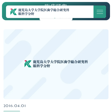
臨床研究
HOME
臨床研究
ホーム
教授あいさつ
論文
教室紹介
メンバー紹介
診療のご案内
専門外来
2016.04.01