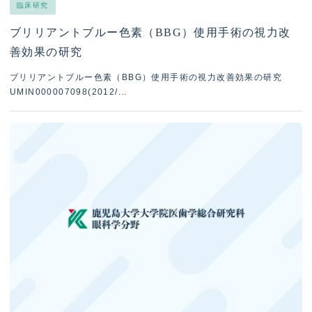
臨床研究
緑内障
ブリリアントブルー色素（BBG）使用手術の視力改
網膜硝子体
善効果の研究
ブリリアントブルー色素（BBG）使用手術の視力改善効果の研究
ぶどう膜炎
UMIN000007098(2012/...
黄斑変性
角膜
神経
外眼部・涙道
ロービジョン
斜視弱視